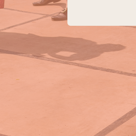
Kontakt
Heimat- und Volkstrachtenverein
Alt – Bayreuth e.V.
Meike Kratzer
Caracciolastraße 31
80935 München
Email:
altbayreuth@t-online.de